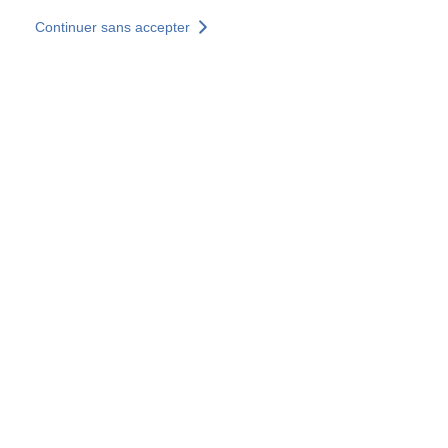
Skip to main content
Continuer sans accepter
Nous rejoindre
Découvrir +
Plus de résultats
Accès partenaires Byzance
Tous les sites
Sites pays
Groupe SOCOTEC
Allemagne
Belgique