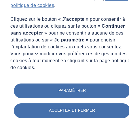
politique de cookies
.
Cliquez sur le bouton
« J’accepte »
pour consentir à
ces utilisations ou cliquez sur le bouton
« Continuer
sans accepter »
pour ne consentir à aucune de ces
utilisations ou sur
« Je paramètre »
pour choisir
l’implantation de cookies auxquels vous consentez.
Vous pouvez modifier vos préférences de gestion des
cookies à tout moment en cliquant sur la page politiqu
de cookies.
Quels sont les éléments clés du décret BACS ?
Entrée en vigueur :
20/07/2020
Bâtiments concernés
:
PARAMÉTRER
Tous les bâtiments tertiaires dans lesquels sont exercées
des activités de type marchandes ou non marchandes ;
Qui sont équipés d’un système de chauffage ou de
ACCEPTER ET FERMER
climatisation dont la puissance est supérieure à 70
kilowatts (kW).