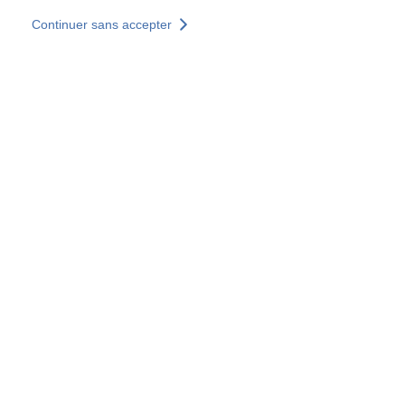
Skip to main content
Continuer sans accepter
Nous rejoindre
Découvrir +
Plus de résultats
Accès partenaires Byzance
Tous les sites
Sites pays
Groupe SOCOTEC
Allemagne
Belgique