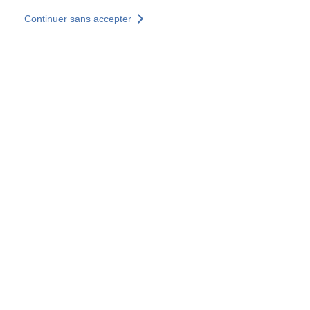
Skip to main content
Continuer sans accepter
Nous rejoindre
Découvrir +
Plus de résultats
Accès partenaires Byzance
Tous les sites
Sites pays
Groupe SOCOTEC
Allemagne
Belgique