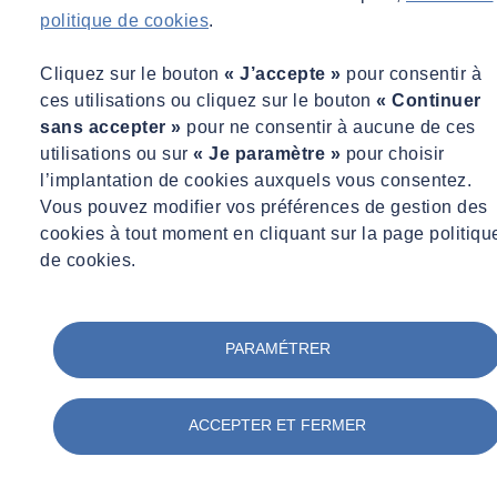
En particulier, il incombe au CLIENT de déclarer les risques
politique de cookies
.
spécifiques liés à l’activité de l’établissement auxquels le personnel
de SOCOTEC Smart Solutions peut être exposé lors de l’exécution
Cliquez sur le bouton
« J’accepte »
pour consentir à
de sa mission, notamment les risques résultant d’une exposition à
ces utilisations ou cliquez sur le bouton
« Continuer
des rayonnements ionisants, matériaux, ouvrages et installations
sans accepter »
pour ne consentir à aucune de ces
contenant de l’amiante ou du plomb, à des substances et
utilisations ou sur
« Je paramètre »
pour choisir
préparations dangereuses, à des agents biologiques, à une
l’implantation de cookies auxquels vous consentez.
atmosphère confinée ainsi que le risque de noyade et de chute de
Vous pouvez modifier vos préférences de gestion des
hauteur, et d’indiquer les mesures de prévention prévues pour y faire
cookies à tout moment en cliquant sur la page politiqu
face.
de cookies.
Il incombe également au CLIENT de prendre toutes les mesures
nécessaires pour permettre à SOCOTEC Smart Solutions d’accéder
librement et en toute sécurité sur les lieux de l’intervention
PARAMÉTRER
(intérieurs ou extérieurs à son site), d’assurer la protection et la
sécurité du personnel de SOCOTEC Smart Solutions durant toute la
durée de son intervention et lui fournir les équipements permettant
ACCEPTER ET FERMER
d’assurer la sécurité des intervenants tels que nacelles,
échafaudages… Le CLIENT s’engage à informer SOCOTEC
Smart Solutions des lois, des règlements et des consignes de sécurité