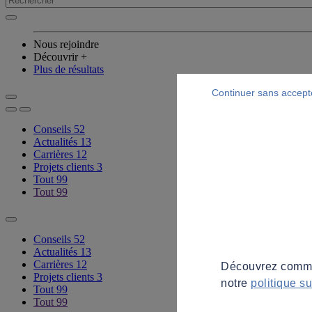
Nous rejoindre
Découvrir +
Plus de résultats
Continuer sans accept
Conseils
52
Actualités
13
Carrières
12
Projets clients
3
Tout
99
Tout
99
Conseils
52
Actualités
13
Carrières
12
Découvrez commen
Projets clients
3
notre
politique s
Tout
99
Tout
99