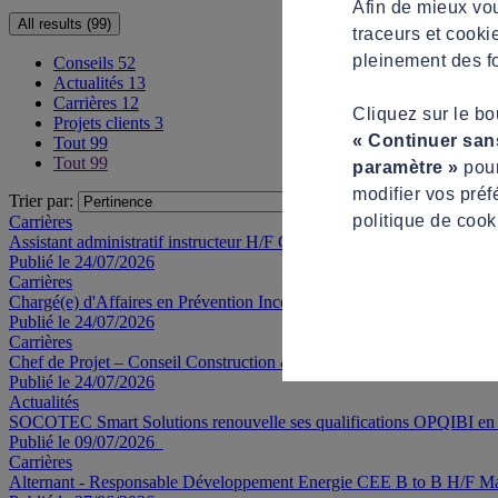
Afin de mieux vou
All results (99)
traceurs et cooki
pleinement des fo
Conseils
52
Actualités
13
Carrières
12
Cliquez sur le b
Projets clients
3
« Continuer san
Tout
99
Tout
99
paramètre »
pour
modifier vos préf
Trier par:
politique de cook
Carrières
Assistant administratif instructeur H/F CDD 6 mois Hénin-Beaumont
Publié le 24/07/2026
Carrières
Chargé(e) d'Affaires en Prévention Incendie H/F Maxéville
Publié le 24/07/2026
Carrières
Chef de Projet – Conseil Construction & Immobilier – Grands Compt
Publié le 24/07/2026
Actualités
SOCOTEC Smart Solutions renouvelle ses qualifications OPQIBI en i
Publié le 09/07/2026
Carrières
Alternant - Responsable Développement Energie CEE B to B H/F Mar