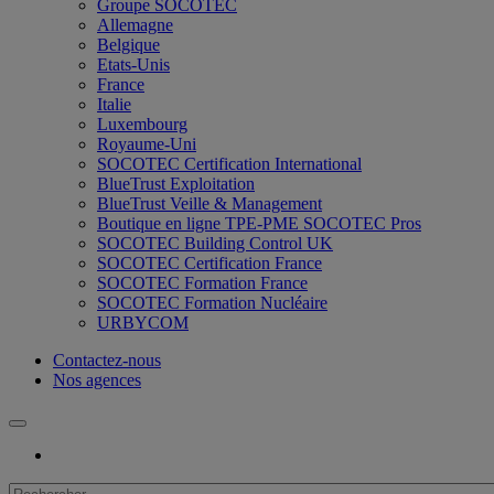
Groupe SOCOTEC
Allemagne
Belgique
Etats-Unis
France
Italie
Luxembourg
Royaume-Uni
SOCOTEC Certification International
BlueTrust Exploitation
BlueTrust Veille & Management
Boutique en ligne TPE-PME SOCOTEC Pros
SOCOTEC Building Control UK
SOCOTEC Certification France
SOCOTEC Formation France
SOCOTEC Formation Nucléaire
URBYCOM
Contactez-nous
Nos agences