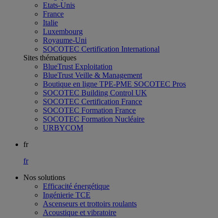
Etats-Unis
France
Italie
Luxembourg
Royaume-Uni
SOCOTEC Certification International
Sites thématiques
BlueTrust Exploitation
BlueTrust Veille & Management
Boutique en ligne TPE-PME SOCOTEC Pros
SOCOTEC Building Control UK
SOCOTEC Certification France
SOCOTEC Formation France
SOCOTEC Formation Nucléaire
URBYCOM
fr
fr
Nos solutions
Efficacité énergétique
Ingénierie TCE
Ascenseurs et trottoirs roulants
Acoustique et vibratoire