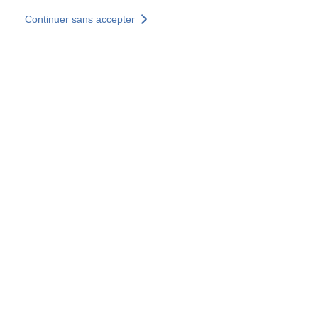
Skip to main content
Continuer sans accepter
Nous rejoindre
Découvrir +
Plus de résultats
Accès partenaires Byzance
Tous les sites
Sites pays
Groupe SOCOTEC
Allemagne
Belgique