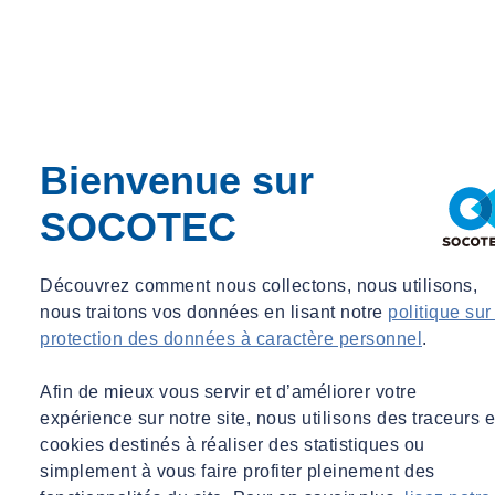
place de projets en BEFA, assurant que les biens immobiliers
respectent les normes et répondent aux attentes des parties prenantes.
En phase conception
Analyse des pièces écrites et graphiques
en vue d’identifier
principalement :
Bienvenue sur
L’adéquation de la conception avec les attentes et
SOCOTEC
impératifs du projet.
La conformité avec la promesse de vente, le bail, le
permis de construire et leurs annexes, les exigences
Découvrez comment nous collectons, nous utilisons,
réglementaires et les règles de l’art.
nous traitons vos données en lisant notre
politique sur
La cohérence avec les bonnes pratiques de conception
protection des données à caractère personnel
.
et la conformité aux standards généralement admis de la
construction selon le type d’ouvrage.
Afin de mieux vous servir et d’améliorer votre
expérience sur notre site, nous utilisons des traceurs e
En phase réalisation
cookies destinés à réaliser des statistiques ou
simplement à vous faire profiter pleinement des
Assistance au suivi du programme de livraison
: