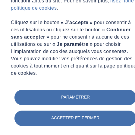
fonctionnalités du site. Pour en savoir plus,
lisez notre
Participation aux comités de suivi et visites du chantier,
politique de cookies
.
à une fréquence déterminée selon les besoins.
Établissement d’un compte-rendu à l’issue de chaque
Cliquez sur le bouton
« J’accepte »
pour consentir à
visite, résumant l’avancement du chantier, les points
ces utilisations ou cliquez sur le bouton
« Continuer
singuliers et de vigilance pouvant perturber le bon
sans accepter »
pour ne consentir à aucune de ces
déroulement du chantier.
utilisations ou sur
« Je paramètre »
pour choisir
Vérification du respect du planning contractuel et des
l’implantation de cookies auxquels vous consentez.
échéances intermédiaires.
Vous pouvez modifier vos préférences de gestion des
Vérification de la conformité de l’exécution des travaux
cookies à tout moment en cliquant sur la page politiqu
avec les contrats et pièces écrites, notamment en matière
de cookies.
de qualité.
Vérification de l’adéquation des demandes d’appels de
fonds avec l’avancement du chantier.
PARAMÉTRER
À la livraison
Assistance lors des opérations de livraison de l’immeuble
:
ACCEPTER ET FERMER
Visite en phase d’opérations préalables à la livraison, en
vue d’identifier les non-conformités par rapport aux